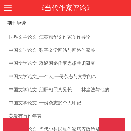
《当代作家评论》
期刊导读
首
世界文学论文_江苏籍华文作家创作导论
页
期
中国文学论文_数字文学网站与网络作家签
刊
期
中国文学论文_凝聚网络作家思想共识研究
中国文学论文_一个人,一份杂志与文学的亲
导
刊
投
中国文学论文_胆肝相照真兄长——林建法与他的
读
介
稿
邮
中国文学论文_一份杂志的个人印记
绍
黄发有写作年表
指
箱
在
中国文学论文_当代少数民族作家培养政策及思考