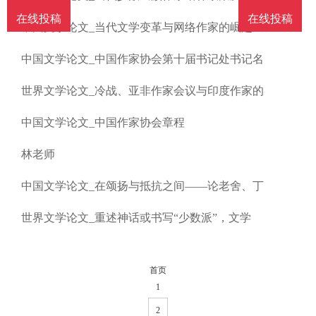
南
投
线
联
在线投稿
在线投稿
中国文学论文_当代文学变革与网络作家的崛起
稿
投
系
中国文学论文_中国作家协会第十届书记处书记名
世界文学论文_冷战、亚非作家会议与印度作家的
稿
我
中国文学论文_中国作家协会章程
们
林老师
中国文学论文_在颂扬与抵抗之间——论老舍、丁
世界文学论文_重述神话或书写“少数派”，文学
首页
1
2