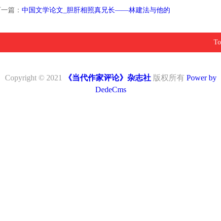
南
投
线
联
下一篇：
中国文学论文_胆肝相照真兄长——林建法与他的
稿
投
系
To
稿
我
Copyright © 2021
《当代作家评论》杂志社
版权所有
Power by
DedeCms
们