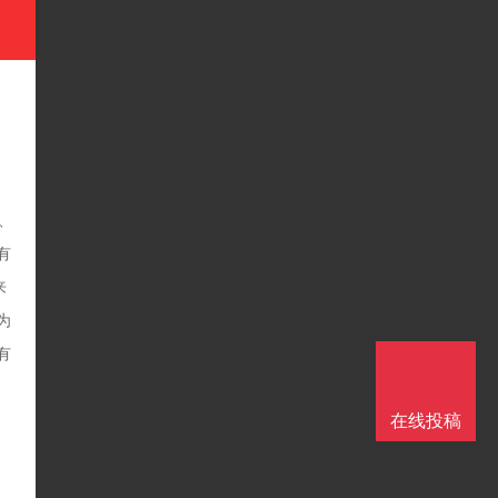
、
有
来
为
有
在线投稿