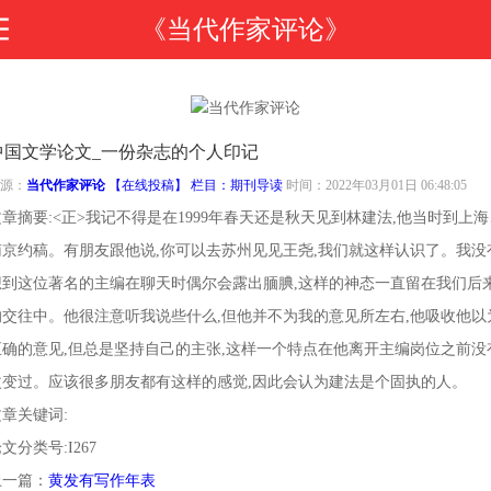
《当代作家评论》
首
中国文学论文_一份杂志的个人印记
页
期
源：
当代作家评论
【在线投稿】 栏目：
期刊导读
时间：2022年03月01日 06:48:05
文章摘要:<正>我记不得是在1999年春天还是秋天见到林建法,他当时到上海
刊
期
南京约稿。有朋友跟他说,你可以去苏州见见王尧,我们就这样认识了。我没
想到这位著名的主编在聊天时偶尔会露出腼腆,这样的神态一直留在我们后
导
刊
投
的交往中。他很注意听我说些什么,但他并不为我的意见所左右,他吸收他以
正确的意见,但总是坚持自己的主张,这样一个特点在他离开主编岗位之前没
读
介
稿
邮
改变过。应该很多朋友都有这样的感觉,因此会认为建法是个固执的人。
文章关键词:
绍
指
箱
在
文分类号:I267
上一篇：
黄发有写作年表