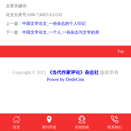
南
投
线
联
文章关键词:
论文分类号:I206.7;K825.6;G232
稿
投
系
上一篇：
中国文学论文_一份杂志的个人印记
下一篇：
中国文学论文_一个人,一份杂志与文学的亲
稿
我
Top
们
Copyright © 2021
《当代作家评论》杂志社
版权所有
Power by DedeCms
首页
期刊导读
在线投稿
联系我们