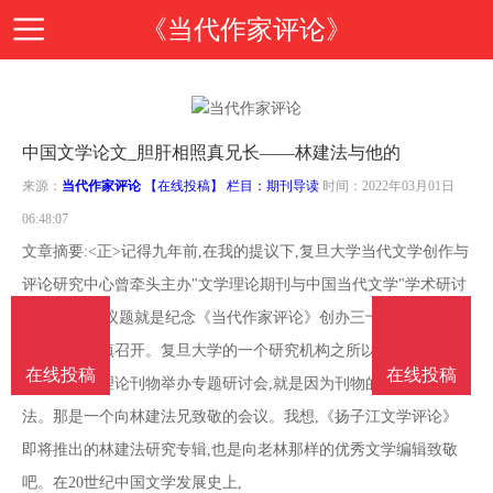
《当代作家评论》
首
中国文学论文_胆肝相照真兄长——林建法与他的
页
期
来源：
当代作家评论
【在线投稿】 栏目：
期刊导读
时间：2022年03月01日
06:48:07
刊
期
文章摘要:<正>记得九年前,在我的提议下,复旦大学当代文学创作与
评论研究中心曾牵头主办"文学理论期刊与中国当代文学"学术研讨
导
刊
投
会,其中主要议题就是纪念《当代作家评论》创办三十周年,会议在
常熟沙家浜镇召开。复旦大学的一个研究机构之所以要为远在东北
读
介
稿
在线投稿
在线投稿
邮
的一家文学理论刊物举办专题研讨会,就是因为刊物的主编是林建
法。那是一个向林建法兄致敬的会议。我想,《扬子江文学评论》
绍
指
箱
在
即将推出的林建法研究专辑,也是向老林那样的优秀文学编辑致敬
吧。在20世纪中国文学发展史上,