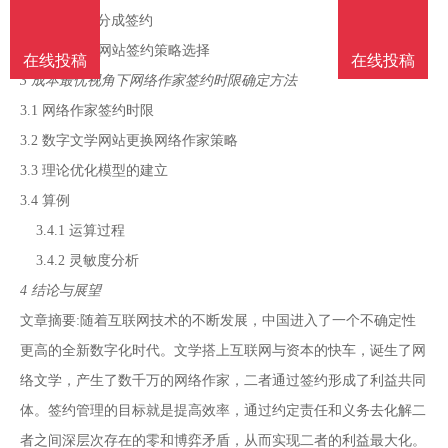
南
投
线
联
2.1.3 保底分成签约
2.2 数字文学网站签约策略选择
在线投稿
在线投稿
稿
投
系
3 成本最优视角下网络作家签约时限确定方法
3.1 网络作家签约时限
稿
我
3.2 数字文学网站更换网络作家策略
3.3 理论优化模型的建立
们
3.4 算例
3.4.1 运算过程
3.4.2 灵敏度分析
4 结论与展望
文章摘要:随着互联网技术的不断发展，中国进入了一个不确定性
更高的全新数字化时代。文学搭上互联网与资本的快车，诞生了网
络文学，产生了数千万的网络作家，二者通过签约形成了利益共同
体。签约管理的目标就是提高效率，通过约定责任和义务去化解二
者之间深层次存在的零和博弈矛盾，从而实现二者的利益最大化。