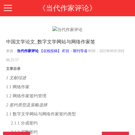
《当代作家评论》
首
中国文学论文_数字文学网站与网络作家签
页
期
来源：
当代作家评论
【在线投稿】 栏目：
期刊导读
时间：2022年09月28日
06:25:57
刊
期
文章目录
1 文献综述
导
刊
投
1.1 网络作家
1.2 网络作家签约管理
读
介
稿
邮
2 签约类型及策略选择
2.1 数字文学网站与网络作家签约类型
绍
指
箱
在
2.1.1 分成签约
2.1.2 买断签约