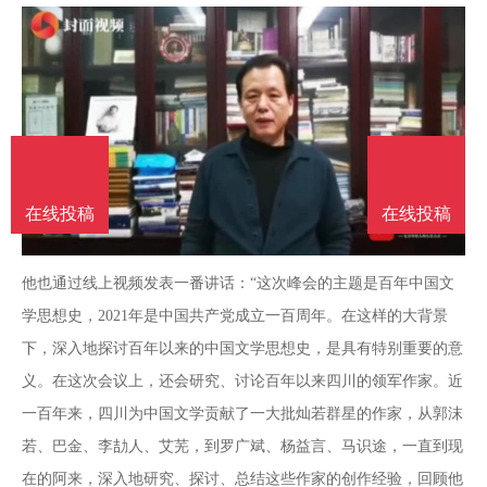
南
投
线
联
稿
投
系
稿
我
在线投稿
在线投稿
们
他也通过线上视频发表一番讲话：“这次峰会的主题是百年中国文
学思想史，2021年是中国共产党成立一百周年。在这样的大背景
下，深入地探讨百年以来的中国文学思想史，是具有特别重要的意
义。在这次会议上，还会研究、讨论百年以来四川的领军作家。近
一百年来，四川为中国文学贡献了一大批灿若群星的作家，从郭沫
若、巴金、李劼人、艾芜，到罗广斌、杨益言、马识途，一直到现
在的阿来，深入地研究、探讨、总结这些作家的创作经验，回顾他