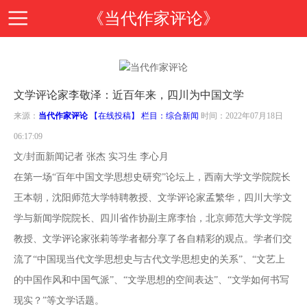
《当代作家评论》
首
文学评论家李敬泽：近百年来，四川为中国文学
页
期
来源：
当代作家评论
【在线投稿】 栏目：
综合新闻
时间：2022年07月18日
06:17:09
刊
期
文/封面新闻记者 张杰 实习生 李心月
在第一场“百年中国文学思想史研究”论坛上，西南大学文学院院长
导
刊
投
王本朝，沈阳师范大学特聘教授、文学评论家孟繁华，四川大学文
学与新闻学院院长、四川省作协副主席李怡，北京师范大学文学院
读
介
稿
邮
教授、文学评论家张莉等学者都分享了各自精彩的观点。学者们交
流了“中国现当代文学思想史与古代文学思想史的关系”、“文艺上
绍
指
箱
在
的中国作风和中国气派”、“文学思想的空间表达”、“文学如何书写
现实？”等文学话题。